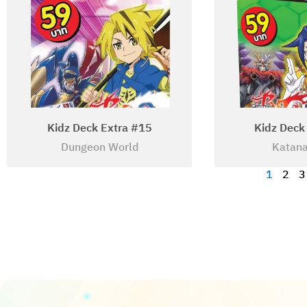
Kidz Deck Extra #15
Kidz Deck
Dungeon World
Katana
1
2
3