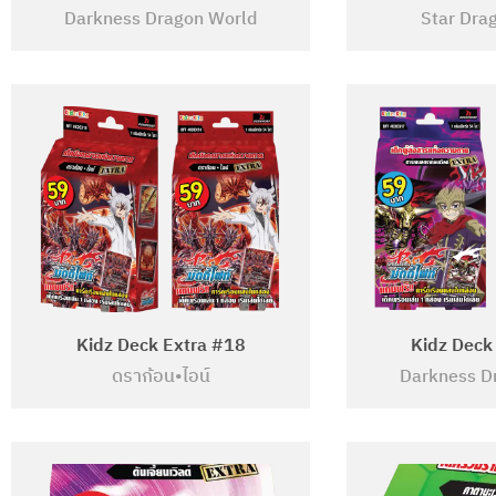
Darkness Dragon World
Star Dra
Kidz Deck Extra #18
Kidz Deck
ดราก้อน•ไอน์
Darkness D