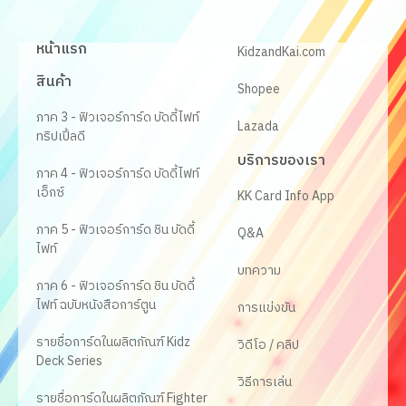
หน้าแรก
KidzandKai.com
สินค้า
Shopee
ภาค 3 - ฟิวเจอร์การ์ด บัดดี้ไฟท์
Lazada
ทริปเปิ้ลดี
บริการของเรา
ภาค 4 - ฟิวเจอร์การ์ด บัดดี้ไฟท์
เอ็กซ์
KK Card Info App
ภาค 5 - ฟิวเจอร์การ์ด ชิน บัดดี้
Q&A
ไฟท์
บทความ
ภาค 6 - ฟิวเจอร์การ์ด ชิน บัดดี้
ไฟท์ ฉบับหนังสือการ์ตูน
การแข่งขัน
รายชื่อการ์ดในผลิตภัณฑ์ Kidz
วิดีโอ / คลิป
Deck Series
วิธีการเล่น
รายชื่อการ์ดในผลิตภัณฑ์ Fighter